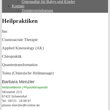
Osteopathie für Babys und Kinder
Kontakt
Terminvereinbarung
Heilpraktiken
hnc
Craniosacrale Therapie
Applied Kinesiology (AK)
Chiropraktik
Quantentransformation
Tuina (Chinesische Heilmassage)
Barbara Menzler
Heilpraktikerin | Physiotherapeutin
Stösselstr. 22.5
97422 Schweinfurt
Tel.: 09721 - 18 89 97
physio-menzler@t-online.de