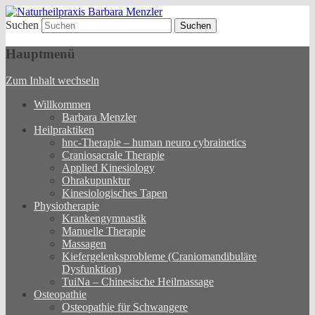
Suchen
Physhiotherapie – Krankengymnastik –
Naturheilpraxis Barbara
Heilpraktiken
Hauptmenü
Menzler
Zum Inhalt wechseln
Willkommen
Barbara Menzler
Heilpraktiken
hnc-Therapie – human neuro cybrainetics
Craniosacrale Therapie
Applied Kinesiology
Ohrakupunktur
Kinesiologisches Tapen
Physiotherapie
Krankengymnastik
Manuelle Therapie
Massagen
Kiefergelenksprobleme (Craniomandibuläre
Dysfunktion)
TuiNa – Chinesische Heilmassage
Osteopathie
Osteopathie für Schwangere